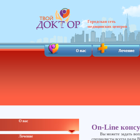
Городская сеть
медицинских центров
О нас
On-Line конс
Вы можете задать воп
Лечение
специалисты всегда рады В